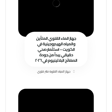
جهاز الماء القلوي المتأين
والمياه الهيدروجينية في
الكويت – استثمار صحي
حقيقي يبدأ من جودة
الصفائح البلاتينيوم في ٢٠٢٦
جهاز المياه القلوية فلتر قلوي