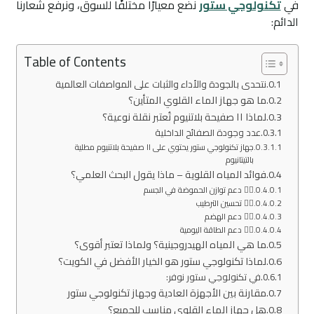
في
تكنولوجي ستور
نضع معيارًا مختلفًا للسوق، ونرفع شعارنا
الدائم:
Table of Contents
نتحدى بالجودة والأداء والثبات على المواصفات العالمية
ما هو جهاز الماء القلوي المتأين؟
لماذا ١١ صفيحة بلاتنيوم تُعتبر نقلة نوعية؟
عدد وجودة الصفائح الداخلية
جهاز تكنولوجي ستور يحتوي على ١١ صفيحة بلاتنيوم مطلية
بالتيتانيوم
فوائد المياه القلوية – ماذا يقول البحث العلمي؟
١️⃣ دعم توازن الحموضة في الجسم
٢️⃣ تحسين الترطيب
٣️⃣ دعم الهضم
٤️⃣ دعم الطاقة اليومية
ما هي المياه الهيدروجينية؟ ولماذا تعتبر أقوى؟
لماذا تكنولوجي ستور هو الخيار الأفضل في الكويت؟
في تكنولوجي ستور نوفر:
مقارنة بين الأجهزة العادية وجهاز تكنولوجي ستور
هل جهاز الماء القلوي مناسب للجميع؟