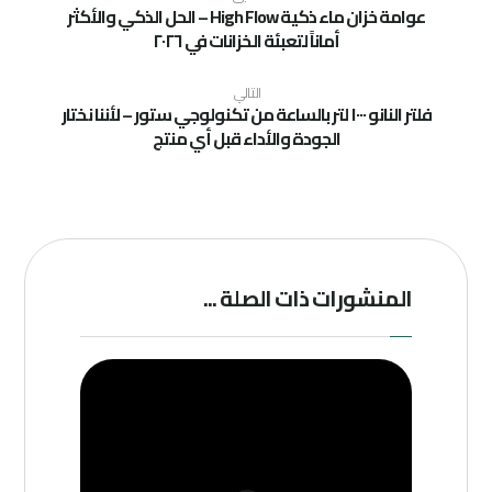
عوامة خزان ماء ذكية High Flow – الحل الذكي والأكثر
أماناً لتعبئة الخزانات في ٢٠٢٦
التالي
فلتر النانو ١٠٠٠ لتر بالساعة من تكنولوجي ستور – لأننا نختار
الجودة والأداء قبل أي منتج
المنشورات ذات الصلة ...