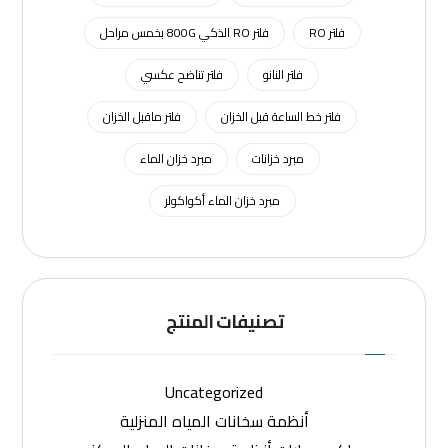
فلتر RO
فلتر RO الذكي 800G بخمس مراحل
فلتر النانو
فلتر تناضح عكسي
فلتر خط الساعة قبل الخزان
فلتر ماقبل الخزان
مبرد خزانات
مبرد خزان الماء
مبرد خزان الماء أكواكولر
تصنيفات المنتج
Uncategorized
أنظمة سخانات المياه المنزلية