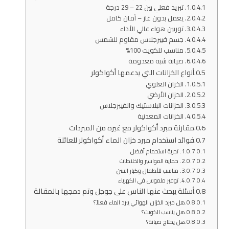
1. تبريد فعلي بين 22 – 29 درجة
2. يعمل بدون غاز – أمان كامل
3. توربين هواء عالي الأداء
4. جسم فيبرجلاس مقاوم للشمس
5. مناسب للكويت 100%
6. صيانة شبه معدومة
أنواع الخزانات التي يدعمها أكواكولر
1. الخزان العلوي
2. الخزان الأرضي
3. الخزانات البلاستيك والفيبرجلاس
4. الخزانات المعدنية
مقارنة مبرد أكواكولر مع غيره من المبردات
فوائد استخدام مبرد خزان الماء أكواكولر للعائلة
1. تجربة استحمام أفضل
2. حماية المواسير والخلاطات
3. مناسب للأطفال وكبار السن
4. توفير ملموس في الكهرباء
أسئلة يبحث عنها الناس على جوجل وتم دمجها بالمقالة
هل مبرد الخزان الهوائي يبرد الماء فعلاً؟
هل يناسب الكويت؟
هل يحتاج صيانة؟