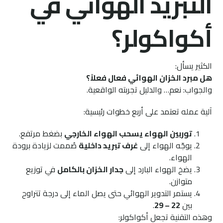
التبريد الهوائي في
أكواكولر؟
الكثير يسأل:
هل مبرد الخزان الهوائي فعال فعلاً؟
والجواب: نعم… والدليل تجربته الواقعية.
آلية عمله تعتمد على أربع خطوات رئيسية:
توربين الهواء يسحب الهواء الخارجي
بضغط مرتفع.
يوجّه الهواء إلى
غرف تبريد داخلية
صُممت لزيادة برودة
الهواء.
يضخ الهواء البارد إلى
جدار الخزان بالكامل
في توزيع
متوازن.
يستمر التدوير الهوائي حتى يصل الماء إلى درجة تتراوح
بين
22 – 29
.
وهذه التقنية تجعل أكواكولر: