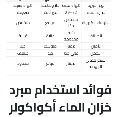
نوع التبريد
هواء فقط
غاز وضاغط
هواء بسيط
حرارة الماء
22–29
غير ثابت
ضعيفة
منخفض
استهلاك الكهرباء
مرتفع
منخفض
جدًا
شبه
الصيانة
عالية
قليلة
معدومة
الأمان
ممتاز
متوسط
جيد
التحمل
عالي جدًا
جيد
ضعيف
السعر مقابل
ممتاز
مبالغ
محدود
الجودة
فوائد استخدام مبرد
خزان الماء أكواكولر