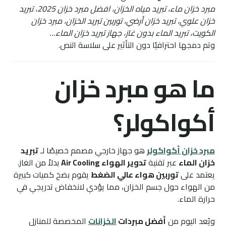
مبرد خزان ماء، تبريد مياه الخزان، افضل مبرد خزان 2025، تبريد
خزان علوي، تبريد خزان أرضي، توربين تبريد الخزان، مبرد خزان
الكويت، تبريد الماء بدون غاز، جهاز تبريد خزان الماء…
وتم دمجها احترافيًا دون التأثير على سلاسة النص.
ما هو مبرد خزان
أكواكولر؟
مبرد خزان أكواكولر
هو جهاز خارجي مصمم خصيصًا لـ
تبريد
خزان الماء
عبر تقنية
تدوير الهواء Air Cooling
بدلاً من الغاز.
يعتمد على
توربين هواء عالي الضغط
يقوم بضخ كميات كبيرة
من الهواء حول جسم الخزان، مما يؤدي لانخفاض تدريجي في
حرارة الماء.
ويُعد اليوم من
أفضل مبردات
الخزانات
المخصصة للمنازل