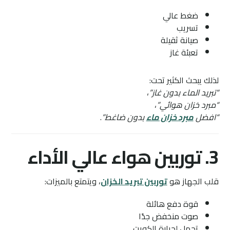
ضغط عالي
تسريب
صيانة ثقيلة
تعبئة غاز
لذلك يبحث الكثير تحت:
“تبريد الماء بدون غاز”
،
“مبرد خزان هوائي”
،
“افضل
مبرد خزان ماء
بدون ضاغط”
.
3. توربين هواء عالي الأداء
قلب الجهاز هو
توربين تبريد الخزان
، ويتمتع بالميزات:
قوة دفع هائلة
صوت منخفض جدًا
تحمل لحرارة الكويت