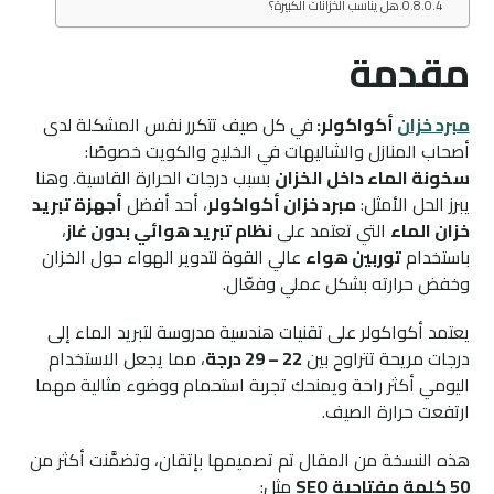
هل يناسب الخزانات الكبيرة؟
مقدمة
مبرد خزان
أكواكولر:
في كل صيف تتكرر نفس المشكلة لدى
أصحاب المنازل والشاليهات في الخليج والكويت خصوصًا:
سخونة الماء داخل الخزان
بسبب درجات الحرارة القاسية. وهنا
يبرز الحل الأمثل:
مبرد خزان أكواكولر
، أحد أفضل
أجهزة تبريد
خزان الماء
التي تعتمد على
نظام تبريد هوائي بدون غاز
،
باستخدام
توربين هواء
عالي القوة لتدوير الهواء حول الخزان
وخفض حرارته بشكل عملي وفعّال.
يعتمد أكواكولر على تقنيات هندسية مدروسة لتبريد الماء إلى
درجات مريحة تتراوح بين
22 – 29 درجة
، مما يجعل الاستخدام
اليومي أكثر راحة ويمنحك تجربة استحمام ووضوء مثالية مهما
ارتفعت حرارة الصيف.
هذه النسخة من المقال تم تصميمها بإتقان، وتضمَّنت أكثر من
50 كلمة مفتاحية SEO
مثل: