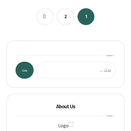
2
1
بحث
About Us