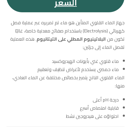
السعر
جهاز الماء القلوي المتأين هو ماء تم تمريره عبر عملية فصل
كهربائي (Electrolysis) باستخدام صفائح معدنية خاصة، غالبًا
تكون من
البلاتينيوم المطلي على التيتانيوم
. هذه العملية
تفصل الماء إلى جزئين:
ماء قلوي غني بأيونات الهيدروكسيد
ماء حمضي يستخدم لأغراض تنظيف وتعقيم
الماء القلوي الناتج يتميز بخصائص مختلفة عن الماء العادي،
منها:
درجة pH أعلى
قابلية امتصاص أسرع
احتواؤه على هيدروجين نشط